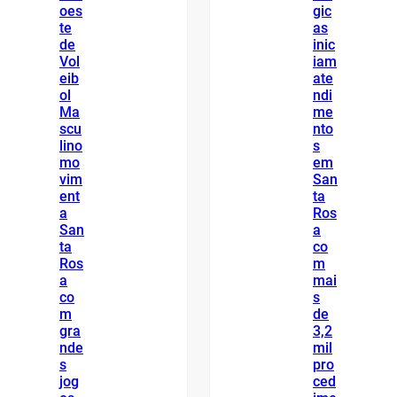
oes
gic
te
as
de
inic
Vol
iam
eib
ate
ol
ndi
Ma
me
scu
nto
lino
s
mo
em
vim
San
ent
ta
a
Ros
San
a
ta
co
Ros
m
a
mai
co
s
m
de
gra
3,2
nde
mil
s
pro
jog
ced