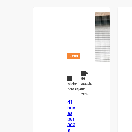
Geral
4
de
agosto
Micheli
de
Armanje
2026
41
nov
as
par
ada
s