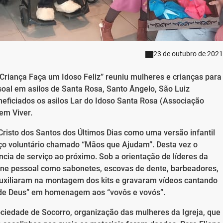
23 de outubro de 2021
riança Faça um Idoso Feliz” reuniu mulheres e crianças para
soal em asilos de Santa Rosa, Santo Ângelo, São Luiz
ficiados os asilos Lar do Idoso Santa Rosa (Associação
em Viver.
 Cristo dos Santos dos Últimos Dias como uma versão infantil
ço voluntário chamado “Mãos que Ajudam”. Desta vez o
ência de serviço ao próximo. Sob a orientação de líderes da
ene pessoal como sabonetes, escovas de dente, barbeadores,
auxiliaram na montagem dos kits e gravaram vídeos cantando
de Deus” em homenagem aos “vovôs e vovós”.
ciedade de Socorro, organização das mulheres da Igreja, que