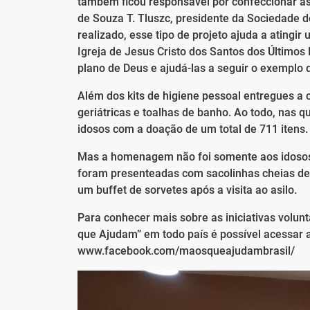
também ficou responsável por confeccionar as
de Souza T. Tluszc, presidente da Sociedade d
realizado, esse tipo de projeto ajuda a atingi
Igreja de Jesus Cristo dos Santos dos Últimos
plano de Deus e ajudá-las a seguir o exemplo d
Além dos kits de higiene pessoal entregues a
geriátricas e toalhas de banho. Ao todo, nas
idosos com a doação de um total de 711 itens.
Mas a homenagem não foi somente aos idosos,
foram presenteadas com sacolinhas cheias d
um buffet de sorvetes após a visita ao asilo.
Para conhecer mais sobre as iniciativas volu
que Ajudam” em todo país é possível acessar 
www.facebook.com/maosqueajudambrasil/