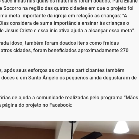
 sacolinhas nas quais os materiais foram doados. Para Eliane
e Socorro na região das quatro cidades em que o projeto foi
r uma meta importante da igreja em relação às crianças: “A
 Dias considera de suma importância ensinar às crianças o
e Jesus Cristo e essa iniciativa ajuda a alcançar essa meta”.
 cada idoso, também foram doados itens como fraldas
 quatros cidades, foram beneficiados aproximadamente 270
 após seus esforços as crianças participantes também
e doces e em Santo Ângelo os pequenos ainda degustaram de
ntárias de ajuda a comunidade realizadas pelo programa “Mãos
a página do projeto no Facebook: