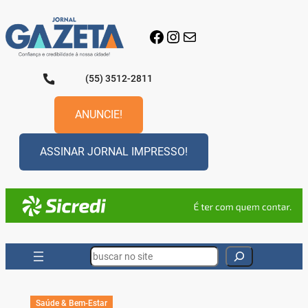
Pular
para
Facebook
Instagram
E-mail
o
conteúdo
(55) 3512-2811
ANUNCIE!
ASSINAR JORNAL IMPRESSO!
Search
Saúde & Bem-Estar