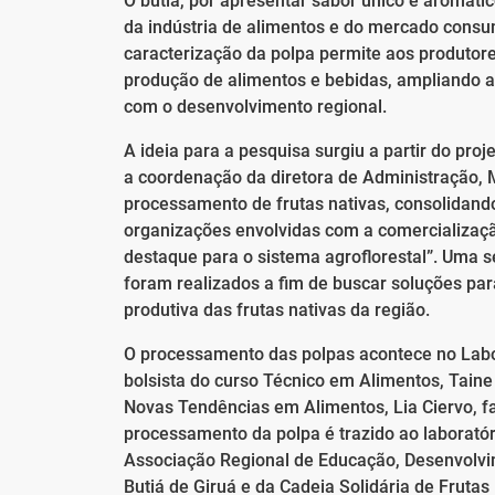
O butiá, por apresentar sabor único e aromáti
da indústria de alimentos e do mercado consum
caracterização da polpa permite aos produtor
produção de alimentos e bebidas, ampliando a
com o desenvolvimento regional.
A ideia para a pesquisa surgiu a partir do pr
a coordenação da diretora de Administração, 
processamento de frutas nativas, consolidando
organizações envolvidas com a comercializaçã
destaque para o sistema agroflorestal”. Uma s
foram realizados a fim de buscar soluções pa
produtiva das frutas nativas da região.
O processamento das polpas acontece no Labo
bolsista do curso Técnico em Alimentos, Tain
Novas Tendências em Alimentos, Lia Ciervo, f
processamento da polpa é trazido ao laboratór
Associação Regional de Educação, Desenvolvi
Butiá de Giruá e da Cadeia Solidária de Frutas