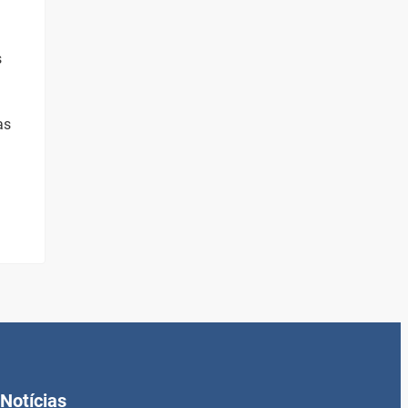
s
as
Notícias