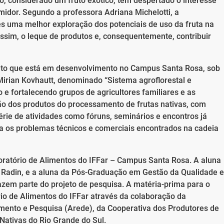
co, considerado um fruto exótico, tem despertado o interesse
idor. Segundo a professora Adriana Michelotti, a
es uma melhor exploração dos potenciais de uso da fruta na
ssim, o leque de produtos e, consequentemente, contribuir
ojeto que está em desenvolvimento no Campus Santa Rosa, sob
Mirian Kovhautt, denominado “Sistema agroflorestal e
 e fortalecendo grupos de agricultores familiares e as
o dos produtos do processamento de frutas nativas, com
érie de atividades como fóruns, seminários e encontros já
ra os problemas técnicos e comerciais encontrados na cadeia
ratório de Alimentos do IFFar – Campus Santa Rosa. A aluna
e Radin, e a aluna da Pós-Graduação em Gestão da Qualidade e
azem parte do projeto de pesquisa. A matéria-prima para o
io de Alimentos do IFFar através da colaboração da
mento e Pesquisa (Arede), da Cooperativa dos Produtores de
 Nativas do Rio Grande do Sul.