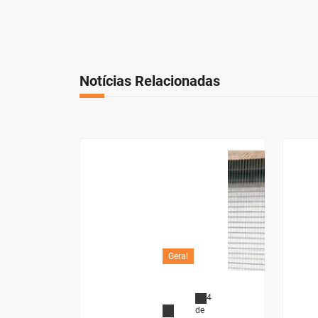
Notícias Relacionadas
Geral
4
de