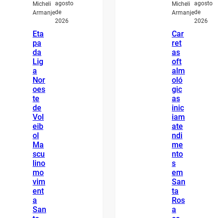
agosto
agosto
Micheli
Micheli
de
de
Armanje
Armanje
2026
2026
Eta
Car
pa
ret
da
as
Lig
oft
a
alm
Nor
oló
oes
gic
te
as
de
inic
Vol
iam
eib
ate
ol
ndi
Ma
me
scu
nto
lino
s
mo
em
vim
San
ent
ta
a
Ros
San
a