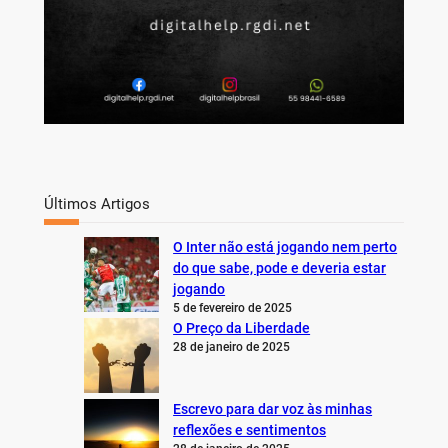
Últimos Artigos
O Inter não está jogando nem perto
do que sabe, pode e deveria estar
jogando
5 de fevereiro de 2025
O Preço da Liberdade
28 de janeiro de 2025
Escrevo para dar voz às minhas
reflexões e sentimentos