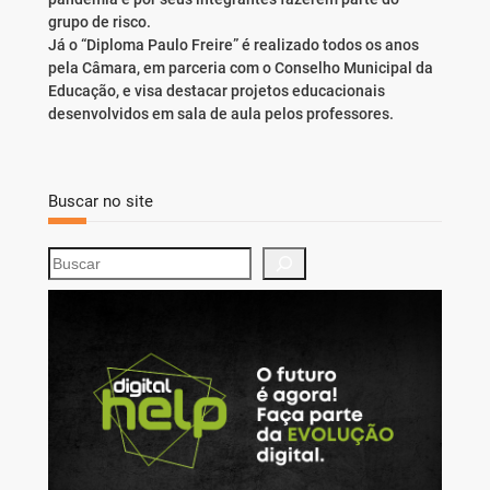
grupo de risco.
Já o “Diploma Paulo Freire” é realizado todos os anos
pela Câmara, em parceria com o Conselho Municipal da
Educação, e visa destacar projetos educacionais
desenvolvidos em sala de aula pelos professores.
Buscar no site
S
e
a
r
c
h