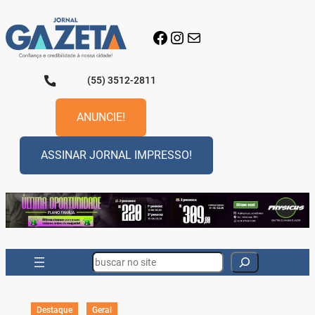
Pular
para
Facebook
Instagram
E-mail
o
conteúdo
(55) 3512-2811
ANUNCIE!
ASSINAR JORNAL IMPRESSO!
Search
Destaque
Geral