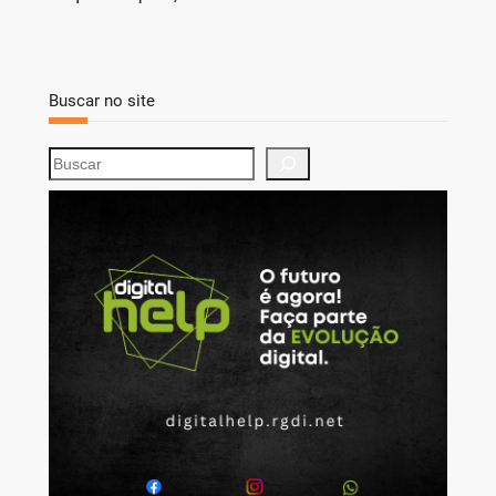
Buscar no site
S
e
a
r
c
h