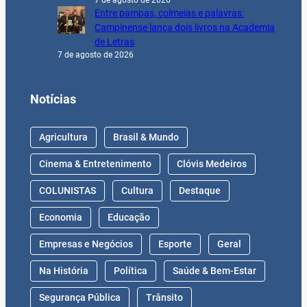
7 de agosto de 2026
Entre pampas, colmeias e palavras:
Campinense lança dois livros na Academia
de Letras
7 de agosto de 2026
Notícias
Agricultura
Brasil & Mundo
Cinema & Entretenimento
Clóvis Medeiros
COLUNISTAS
Cultura
Destaque
Economia
Educação
Empresas e Negócios
Esporte
Geral
Na História
Política
Saúde & Bem-Estar
Segurança Pública
Trânsito