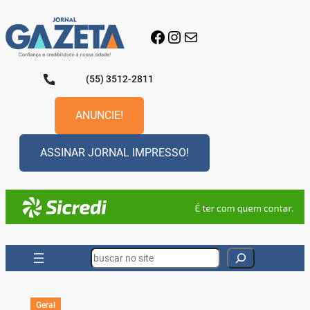
Pular
para
Facebook
Instagram
E-mail
o
conteúdo
(55) 3512-2811
ANUNCIE!
ASSINAR JORNAL IMPRESSO!
Search
Geral