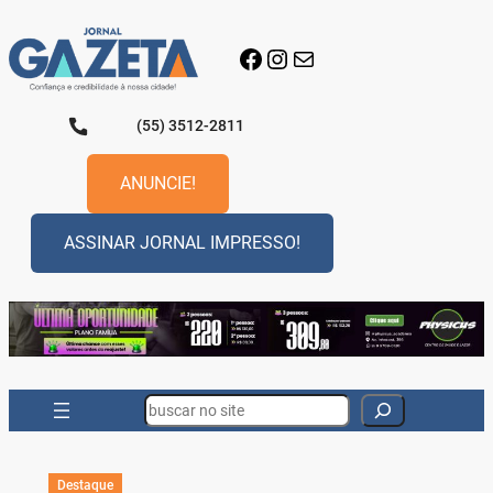
Pular
para
Facebook
Instagram
E-mail
o
conteúdo
(55) 3512-2811
ANUNCIE!
ASSINAR JORNAL IMPRESSO!
Search
Destaque