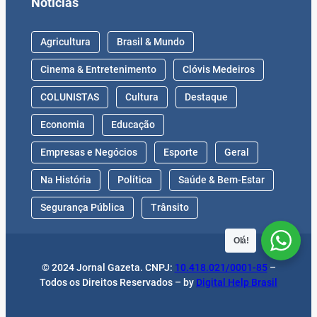
Notícias
Agricultura
Brasil & Mundo
Cinema & Entretenimento
Clóvis Medeiros
COLUNISTAS
Cultura
Destaque
Economia
Educação
Empresas e Negócios
Esporte
Geral
Na História
Política
Saúde & Bem-Estar
Segurança Pública
Trânsito
Olá!
© 2024 Jornal Gazeta. CNPJ:
10.418.021/0001-85
–
Todos os Direitos Reservados – by
Digital Help Brasil