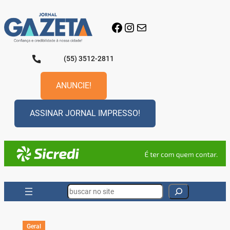
Pular
para
Facebook
Instagram
E-mail
o
conteúdo
(55) 3512-2811
ANUNCIE!
ASSINAR JORNAL IMPRESSO!
Search
Geral