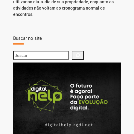
utilizar no dia-a-dia de sua propriedade, enquanto as
atividades não voltam ao cronograma normal de
encontros.
Buscar no site
S
e
a
r
c
h