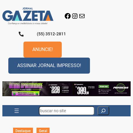
Pular
para
Facebook
Instagram
E-mail
o
conteúdo
(55) 3512-2811
ANUNCIE!
ASSINAR JORNAL IMPRESSO!
Search
Destaque
Geral