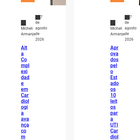
7
7
de
de
agosto
agosto
Micheli
Micheli
de
de
Armanje
Armanje
2026
2026
Alt
Apr
a
ova
Co
dos
mpl
pel
exi
o
dad
Est
e
ado
em
os
Car
10
diol
leit
ogi
os
a
par
ava
a
nça
UTI
co
Car
m
diol