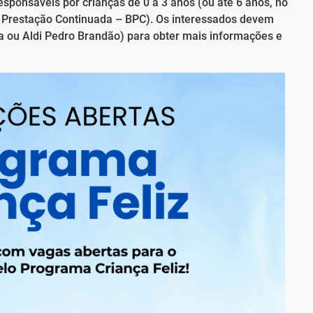
sponsáveis por crianças de 0 a 3 anos (ou até 6 anos, no
de Prestação Continuada – BPC). Os interessados devem
 ou Aldi Pedro Brandão) para obter mais informações e