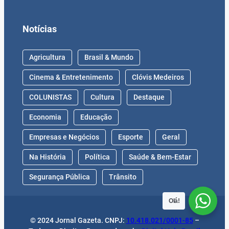
Notícias
Agricultura
Brasil & Mundo
Cinema & Entretenimento
Clóvis Medeiros
COLUNISTAS
Cultura
Destaque
Economia
Educação
Empresas e Negócios
Esporte
Geral
Na História
Política
Saúde & Bem-Estar
Segurança Pública
Trânsito
Olá!
© 2024 Jornal Gazeta. CNPJ:
10.418.021/0001-85
–