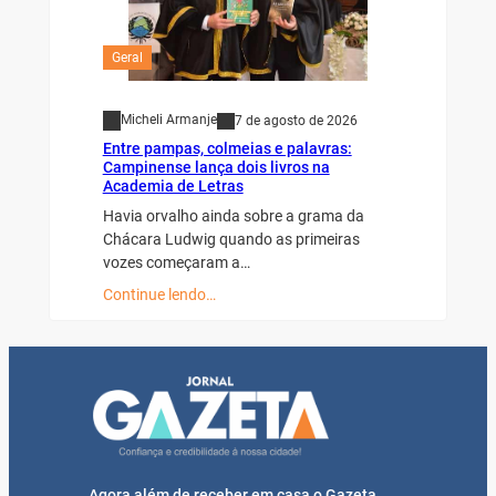
Geral
Micheli Armanje
7 de agosto de 2026
Entre pampas, colmeias e palavras:
Campinense lança dois livros na
Academia de Letras
Havia orvalho ainda sobre a grama da
Chácara Ludwig quando as primeiras
vozes começaram a…
Continue lendo…
Agora além de receber em casa o Gazeta