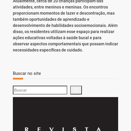
Atualmente, cerca de 20 crianças participam das
atividades, entre meninos e meninas. Os encontros
proporcionam momentos de lazer e descontração, mas
também oportunidades de aprendizado e
desenvolvimento de habilidades socioemocionais. Além
disso, os residentes utilizam esse espaço para realizar
ações educativas voltadas à saúde bucal e para
observar aspectos comportamentais que possam indicar
necessidades específicas de cuidado.
Buscar no site
S
e
a
r
c
h