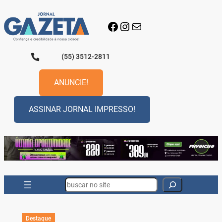
Pular
para
Facebook
Instagram
E-mail
o
conteúdo
(55) 3512-2811
ANUNCIE!
ASSINAR JORNAL IMPRESSO!
Search
Destaque