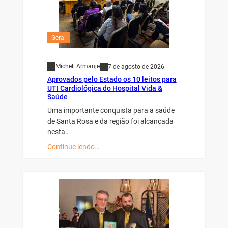
Geral
Micheli Armanje
7 de agosto de 2026
Aprovados pelo Estado os 10 leitos para
UTI Cardiológica do Hospital Vida &
Saúde
Uma importante conquista para a saúde
de Santa Rosa e da região foi alcançada
nesta…
Continue lendo…