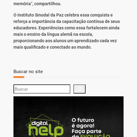
memória”, compartilhou.
O Instituto Sinodal da Paz celebra essa conquista e
reforça a importância da capacitação contínua de seus
educadores. Experiências como essa fortalecem ainda
mais o ensino da língua alemã na escola,
proporcionando aos alunos um aprendizado cada vez
mais qualificado e conectado ao mundo.
Buscar no site
S
e
a
r
c
h