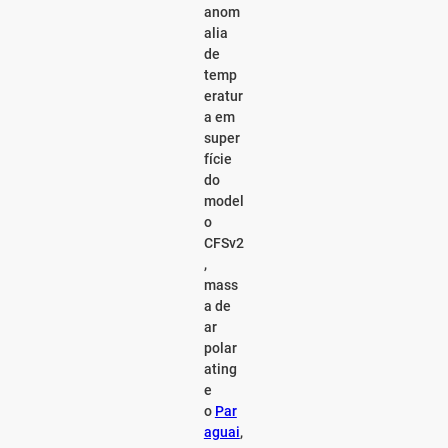
anom
alia
de
temp
eratur
a em
super
fície
do
model
o
CFSv2
,
mass
a de
ar
polar
ating
e
o
Par
aguai
,