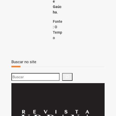
e
Gaúc
ha
.
Fonte
: O
Temp
o
Buscar no site
S
e
a
r
c
h