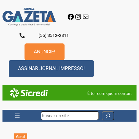
Pular
para
Facebook
Instagram
E-mail
o
conteúdo
(55) 3512-2811
ANUNCIE!
ASSINAR JORNAL IMPRESSO!
Search
Geral