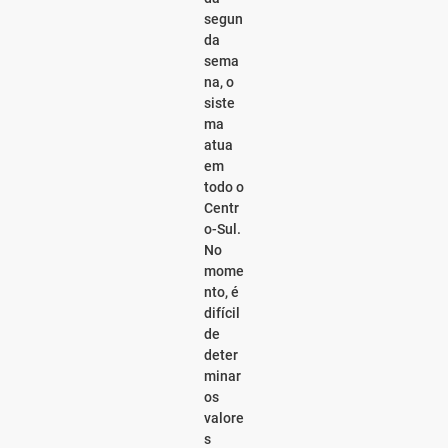
segun
da
sema
na, o
siste
ma
atua
em
todo o
Centr
o-Sul.
No
mome
nto, é
difícil
de
deter
minar
os
valore
s