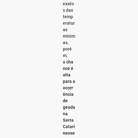
exato
s das
temp
eratur
as
mínim
as,
poré
m,
a
cha
nce é
alta
para a
ocorr
ência
de
geada
na
Serra
Catari
nense