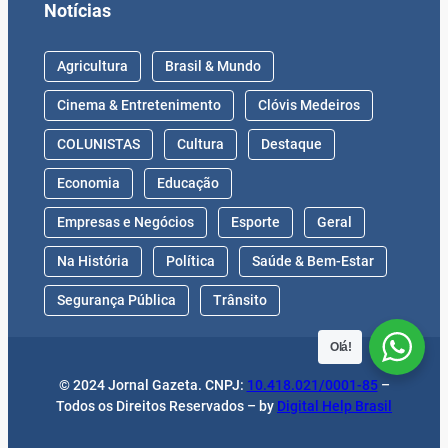
Notícias
Agricultura
Brasil & Mundo
Cinema & Entretenimento
Clóvis Medeiros
COLUNISTAS
Cultura
Destaque
Economia
Educação
Empresas e Negócios
Esporte
Geral
Na História
Política
Saúde & Bem-Estar
Segurança Pública
Trânsito
Olá!
© 2024 Jornal Gazeta. CNPJ:
10.418.021/0001-85
–
Todos os Direitos Reservados – by
Digital Help Brasil