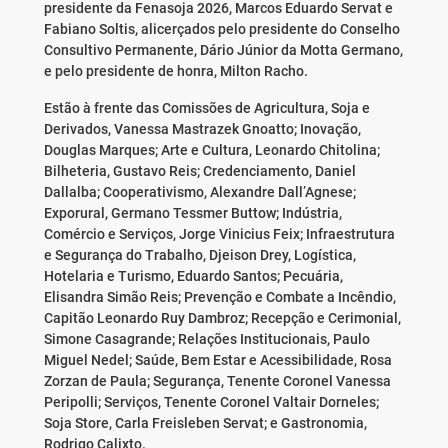
presidente da Fenasoja 2026, Marcos Eduardo Servat e
Fabiano Soltis, alicerçados pelo presidente do Conselho
Consultivo Permanente, Dário Júnior da Motta Germano,
e pelo presidente de honra, Milton Racho.
Estão à frente das Comissões de Agricultura, Soja e
Derivados, Vanessa Mastrazek Gnoatto; Inovação,
Douglas Marques; Arte e Cultura, Leonardo Chitolina;
Bilheteria, Gustavo Reis; Credenciamento, Daniel
Dallalba; Cooperativismo, Alexandre Dall’Agnese;
Exporural, Germano Tessmer Buttow; Indústria,
Comércio e Serviços, Jorge Vinicius Feix; Infraestrutura
e Segurança do Trabalho, Djeison Drey, Logística,
Hotelaria e Turismo, Eduardo Santos; Pecuária,
Elisandra Simão Reis; Prevenção e Combate a Incêndio,
Capitão Leonardo Ruy Dambroz; Recepção e Cerimonial,
Simone Casagrande; Relações Institucionais, Paulo
Miguel Nedel; Saúde, Bem Estar e Acessibilidade, Rosa
Zorzan de Paula; Segurança, Tenente Coronel Vanessa
Peripolli; Serviços, Tenente Coronel Valtair Dorneles;
Soja Store, Carla Freisleben Servat; e Gastronomia,
Rodrigo Calixto.