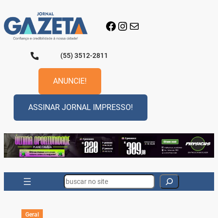
Pular
para
Facebook
Instagram
E-mail
o
conteúdo
(55) 3512-2811
ANUNCIE!
ASSINAR JORNAL IMPRESSO!
Search
Geral