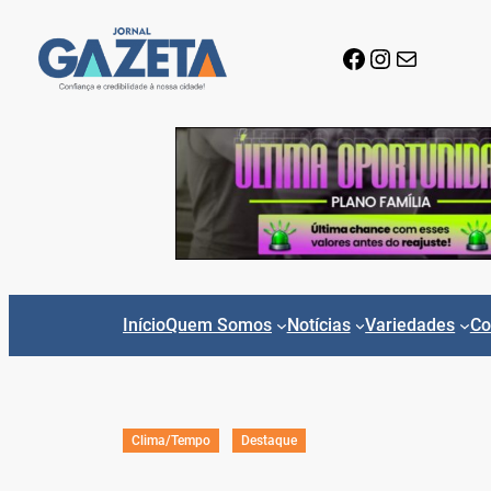
Pular
para
Facebook
Instagram
E-mail
o
conteúdo
Início
Quem Somos
Notícias
Variedades
Co
Clima/Tempo
Destaque