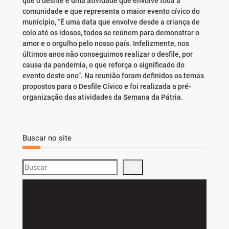
que o desfile é uma atividade que envolve toda a
comunidade e que representa o maior evento cívico do
município, “É uma data que envolve desde a criança de
colo até os idosos, todos se reúnem para demonstrar o
amor e o orgulho pelo nosso país. Infelizmente, nos
últimos anos não conseguimos realizar o desfile, por
causa da pandemia, o que reforça o significado do
evento deste ano”. Na reunião foram definidos os temas
propostos para o Desfile Cívico e foi realizada a pré-
organização das atividades da Semana da Pátria.
Buscar no site
S
e
a
r
c
h