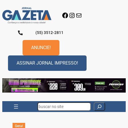
Pular
para
Facebook
Instagram
E-mail
o
conteúdo
(55) 3512-2811
ANUNCIE!
ASSINAR JORNAL IMPRESSO!
Search
Geral