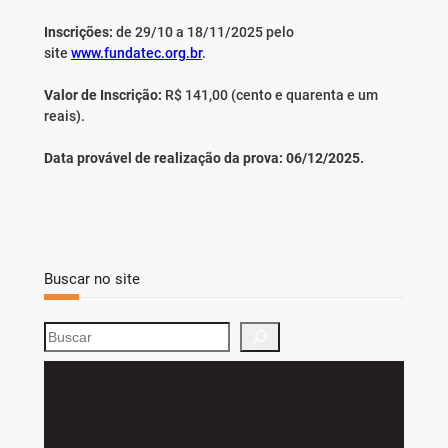
Inscrições:
de 29/10 a 18/11/2025 pelo
site
www.fundatec.org.br
.
Valor de Inscrição:
R$ 141,00 (cento e quarenta e um
reais).
Data provável de realização da prova: 06/12/2025.
Buscar no site
S
e
a
r
c
h