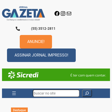
Pular
para
Facebook
Instagram
E-mail
o
conteúdo
(55) 3512-2811
ANUNCIE!
ASSINAR JORNAL IMPRESSO!
Search
Destaque