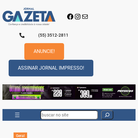
Pular
para
Facebook
Instagram
E-mail
o
conteúdo
(55) 3512-2811
ANUNCIE!
ASSINAR JORNAL IMPRESSO!
Search
Geral