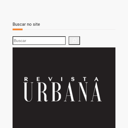
Buscar no site
S
e
a
r
c
h