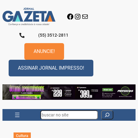
Pular
para
Facebook
Instagram
E-mail
o
conteúdo
(55) 3512-2811
ANUNCIE!
ASSINAR JORNAL IMPRESSO!
Search
Cultura