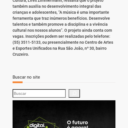
Cultura, Lires Zimmermann, ressalta que o projeto
também auxilia no desenvolvimento integral das
crianças e adolescentes, “A música é uma importante
ferramenta que traz inúmeros benefícios. Desenvolve
talentos e também promove a disciplina e a vivência
cultural nos nossos alunos”. O projeto ainda conta com
vagas. Inscrições podem ser realizadas pelo telefone:
(55) 3511-5133, ou presencialmente no Centro de Artes
e Esportes Unificados na Rua São João, nº 30, bairro
Cruzeiro.
Buscar no site
S
e
a
r
c
h