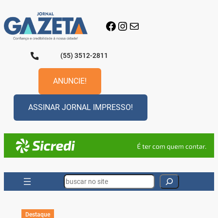
Pular
para
Facebook
Instagram
E-mail
o
conteúdo
(55) 3512-2811
ANUNCIE!
ASSINAR JORNAL IMPRESSO!
Search
Destaque