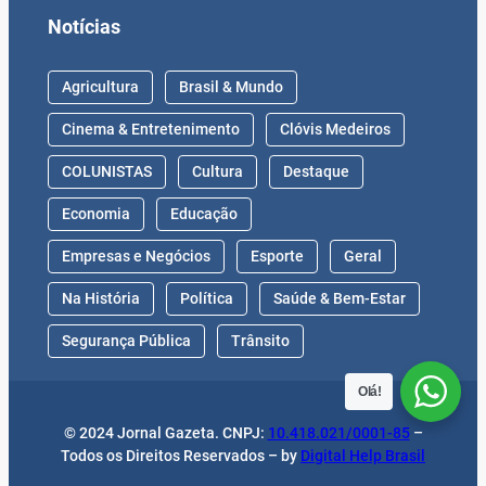
Notícias
Agricultura
Brasil & Mundo
Cinema & Entretenimento
Clóvis Medeiros
COLUNISTAS
Cultura
Destaque
Economia
Educação
Empresas e Negócios
Esporte
Geral
Na História
Política
Saúde & Bem-Estar
Segurança Pública
Trânsito
Olá!
© 2024 Jornal Gazeta. CNPJ:
10.418.021/0001-85
–
Todos os Direitos Reservados – by
Digital Help Brasil