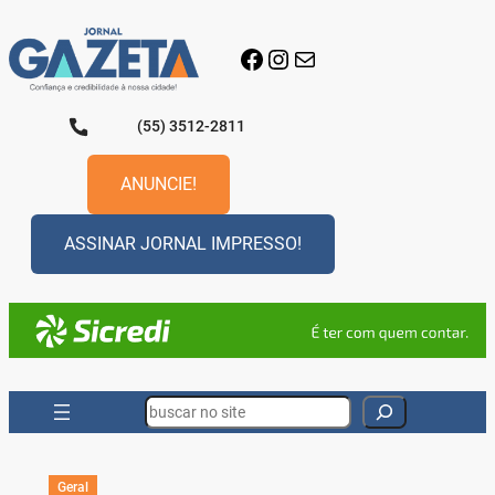
Pular
para
Facebook
Instagram
E-mail
o
conteúdo
(55) 3512-2811
ANUNCIE!
ASSINAR JORNAL IMPRESSO!
Search
Geral