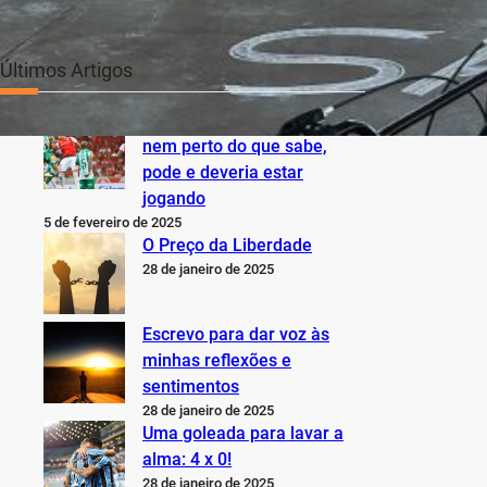
Últimos Artigos
O Inter não está jogando
nem perto do que sabe,
pode e deveria estar
jogando
5 de fevereiro de 2025
O Preço da Liberdade
28 de janeiro de 2025
Escrevo para dar voz às
minhas reflexões e
sentimentos
28 de janeiro de 2025
Uma goleada para lavar a
alma: 4 x 0!
28 de janeiro de 2025