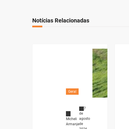
Notícias Relacionadas
Geral
7
de
agosto
Micheli
de
Armanje