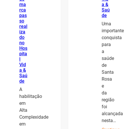
ma
a &
rca
Saú
pas
de
so
Uma
real
importante
iza
do
conquista
no
para
Hos
a
pita
saúde
l
Vid
de
a &
Santa
Saú
Rosa
de
e
A
da
habilitação
região
em
foi
Alta
alcançada
Complexidade
nesta…
em