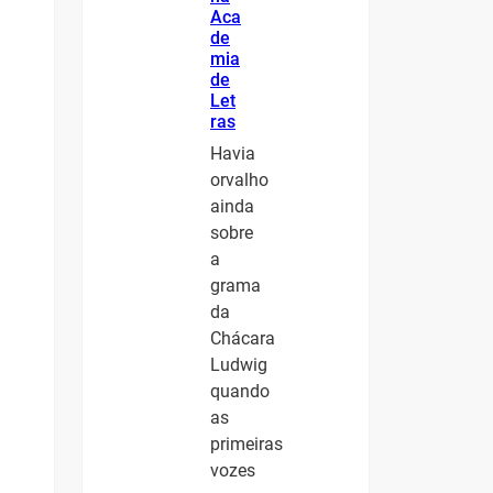
Aca
de
mia
de
Let
ras
Havia
orvalho
ainda
sobre
a
grama
da
Chácara
Ludwig
quando
as
primeiras
vozes