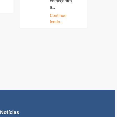
começaram
a…
Continue
lendo…
Notícias