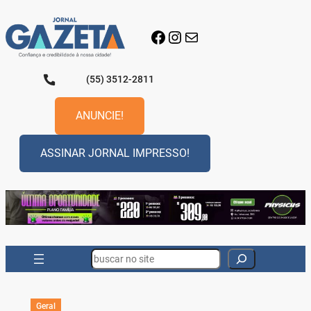
Pular
para
Facebook
Instagram
E-mail
o
conteúdo
(55) 3512-2811
ANUNCIE!
ASSINAR JORNAL IMPRESSO!
Search
Geral