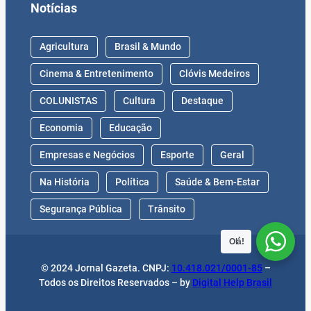
Notícias
Agricultura
Brasil & Mundo
Cinema & Entretenimento
Clóvis Medeiros
COLUNISTAS
Cultura
Destaque
Economia
Educação
Empresas e Negócios
Esporte
Geral
Na História
Política
Saúde & Bem-Estar
Segurança Pública
Trânsito
Olá!
© 2024 Jornal Gazeta. CNPJ:
10.418.021/0001-85
–
Todos os Direitos Reservados – by
Digital Help Brasil