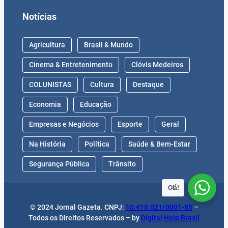
Notícias
Agricultura
Brasil & Mundo
Cinema & Entretenimento
Clóvis Medeiros
COLUNISTAS
Cultura
Destaque
Economia
Educação
Empresas e Negócios
Esporte
Geral
Na História
Política
Saúde & Bem-Estar
Segurança Pública
Trânsito
Olá!
© 2024 Jornal Gazeta. CNPJ:
10.418.021/0001-85
–
Todos os Direitos Reservados – by
Digital Help Brasil