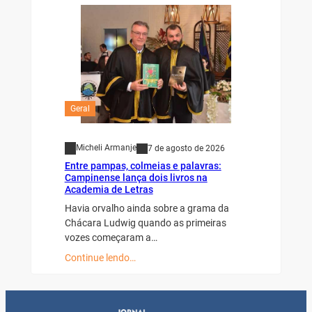
Geral
Micheli Armanje
7 de agosto de 2026
Entre pampas, colmeias e palavras:
Campinense lança dois livros na
Academia de Letras
Havia orvalho ainda sobre a grama da
Chácara Ludwig quando as primeiras
vozes começaram a…
Continue lendo…