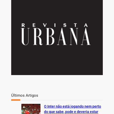
r
c
h
Últimos Artigos
O Inter não está jogando nem perto
do que sabe, pode e deveria estar