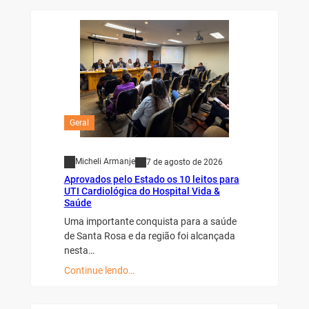
Geral
Micheli Armanje
7 de agosto de 2026
Aprovados pelo Estado os 10 leitos para
UTI Cardiológica do Hospital Vida &
Saúde
Uma importante conquista para a saúde
de Santa Rosa e da região foi alcançada
nesta…
Continue lendo…