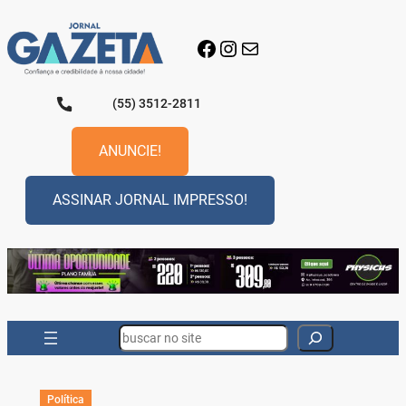
Pular
para
Facebook
Instagram
E-mail
o
conteúdo
(55) 3512-2811
ANUNCIE!
ASSINAR JORNAL IMPRESSO!
Search
Política