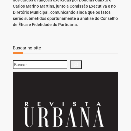
dos cargos e funções exercidas por Douglas Calixto e
Carlos Marino Martins, junto a Comissão Executiva e no
Diretório Municipal, comunicando ainda que os fatos
serão submetidos oportunamente à análise do Conselho
de Ética e Fidelidade do Partidária.
Buscar no site
S
e
a
r
c
h