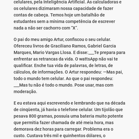
celulares, pela Inteligência Artificial. As calculadoras e
os celulares dizimaram nossa capacidade de fazer
contas de cabeça. Temos hoje um batalhão de
estudantes sem a mínima competência de escrever
nada a não ser cachorro com “X”.
O pai do meu amigo Artur, confiscou o seu celular.
Ofereceu livros de Graciliano Ramos, Gabriel Garcia
Marques, Mario Vargas Llosa. E disse:___Te prepara para
enfrentar as retrancas da vida. O wattsApp não vai te
qualificar. Enche tua vida de palavras, de letras, de
cálculos, de informações. O Artur respondeu: —Mas pai,
todo o mundo tem celular. Ao que o pai respondeu:
___Mas tu não é todo o mundo. Pose usar, mas com
moderação.
E eu estava aqui escrevendo e lembrando que na década
de cinqüenta, já havia o telefone celular. Um tijolão que
pesava 800 gramas, possuía uma bateria muito potente
que permitia fazer chamada de até meia hora, mas
demorava dez horas para carregar. Problema era o
custo. Custava três mil e quinhentos dólares, o