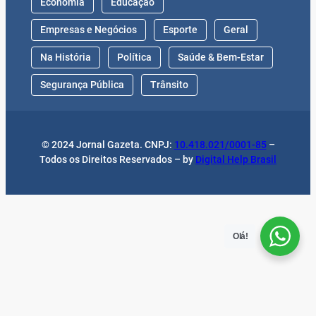
Economia
Educação
Empresas e Negócios
Esporte
Geral
Na História
Política
Saúde & Bem-Estar
Segurança Pública
Trânsito
© 2024 Jornal Gazeta. CNPJ:
10.418.021/0001-85
–
Todos os Direitos Reservados – by
Digital Help Brasil
Olá!