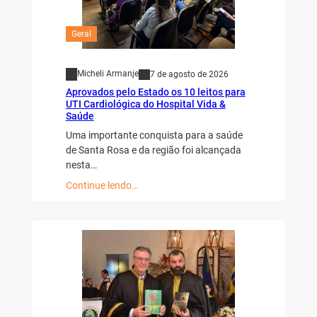
Geral
Micheli Armanje
7 de agosto de 2026
Aprovados pelo Estado os 10 leitos para
UTI Cardiológica do Hospital Vida &
Saúde
Uma importante conquista para a saúde
de Santa Rosa e da região foi alcançada
nesta…
Continue lendo…