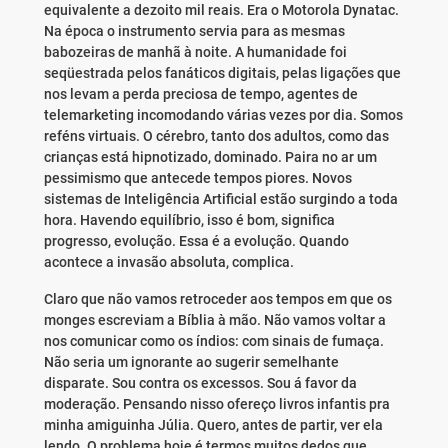
equivalente a dezoito mil reais. Era o Motorola Dynatac.
Na época o instrumento servia para as mesmas
babozeiras de manhã à noite. A humanidade foi
seqüestrada pelos fanáticos digitais, pelas ligações que
nos levam a perda preciosa de tempo, agentes de
telemarketing incomodando várias vezes por dia. Somos
reféns virtuais. O cérebro, tanto dos adultos, como das
crianças está hipnotizado, dominado. Paira no ar um
pessimismo que antecede tempos piores. Novos
sistemas de Inteligência Artificial estão surgindo a toda
hora. Havendo equilíbrio, isso é bom, significa
progresso, evolução. Essa é a evolução. Quando
acontece a invasão absoluta, complica.
Claro que não vamos retroceder aos tempos em que os
monges escreviam a Bíblia à mão. Não vamos voltar a
nos comunicar como os índios: com sinais de fumaça.
Não seria um ignorante ao sugerir semelhante
disparate. Sou contra os excessos. Sou á favor da
moderação. Pensando nisso ofereço livros infantis pra
minha amiguinha Júlia. Quero, antes de partir, ver ela
lendo. O problema hoje é termos muitos dedos que