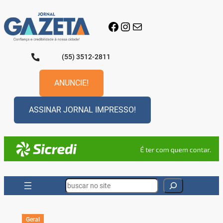
Pular
para
Facebook
Instagram
E-mail
o
conteúdo
(55) 3512-2811
ANUNCIE!
ASSINAR JORNAL IMPRESSO!
Search
Geral