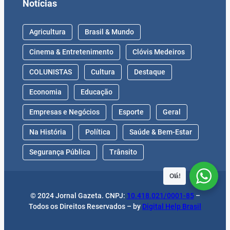
Notícias
Agricultura
Brasil & Mundo
Cinema & Entretenimento
Clóvis Medeiros
COLUNISTAS
Cultura
Destaque
Economia
Educação
Empresas e Negócios
Esporte
Geral
Na História
Política
Saúde & Bem-Estar
Segurança Pública
Trânsito
Olá!
© 2024 Jornal Gazeta. CNPJ:
10.418.021/0001-85
–
Todos os Direitos Reservados – by
Digital Help Brasil