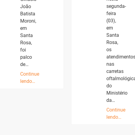
segunda-
João
feira
Batista
(03),
Moroni,
em
em
Santa
Santa
Rosa,
Rosa,
os
foi
atendimento
palco
nas
de…
carretas
Continue
oftalmológic
lendo…
do
Ministério
da…
Continue
lendo…