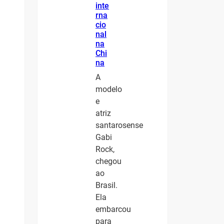
inte
rna
cio
nal
na
Chi
na
A
modelo
e
atriz
santarosense
Gabi
Rock,
chegou
ao
Brasil.
Ela
embarcou
para