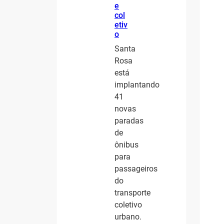
e
col
etiv
o
Santa
Rosa
está
implantando
41
novas
paradas
de
ônibus
para
passageiros
do
transporte
coletivo
urbano.