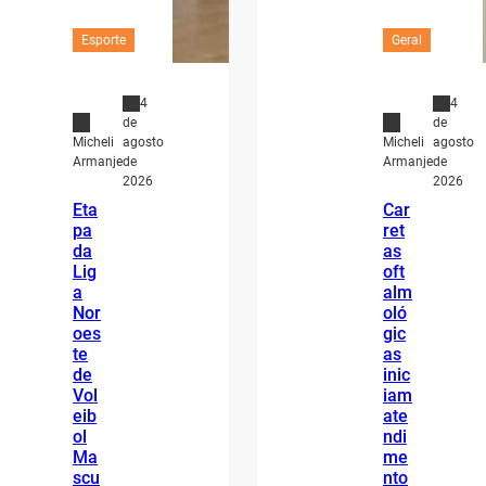
Esporte
Geral
4
4
de
de
agosto
agosto
Micheli
Micheli
de
de
Armanje
Armanje
2026
2026
Eta
Car
pa
ret
da
as
Lig
oft
a
alm
Nor
oló
oes
gic
te
as
de
inic
Vol
iam
eib
ate
ol
ndi
Ma
me
scu
nto