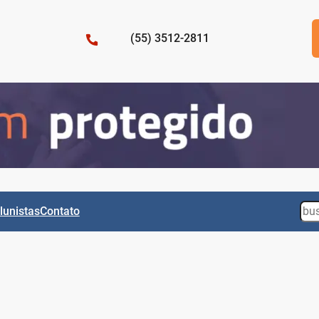
(55) 3512-2811
Sea
lunistas
Contato