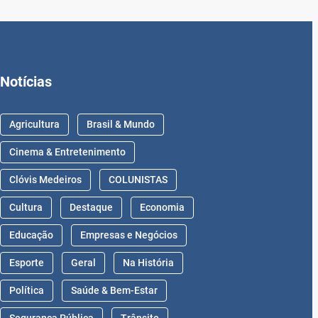
Notícias
Agricultura
Brasil & Mundo
Cinema & Entretenimento
Clóvis Medeiros
COLUNISTAS
Cultura
Destaque
Economia
Educação
Empresas e Negócios
Esporte
Geral
Na História
Política
Saúde & Bem-Estar