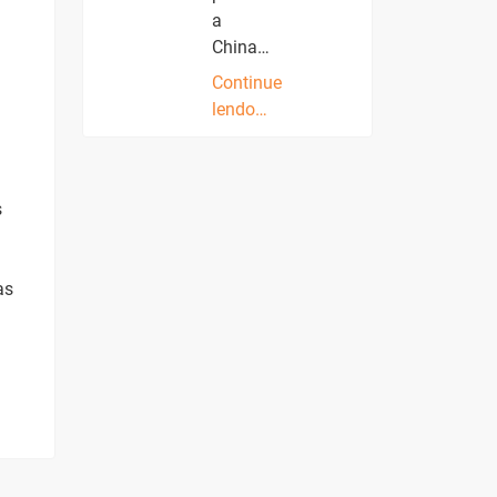
a
China…
Continue
lendo…
s
as