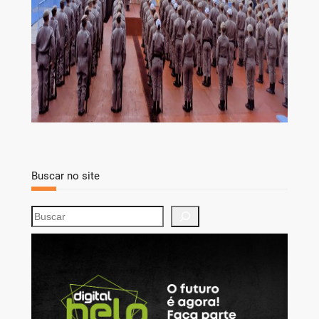
Buscar no site
S
e
a
r
c
h