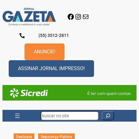
Pular
para
Facebook
Instagram
E-mail
o
conteúdo
(55) 3512-2811
ANUNCIE!
ASSINAR JORNAL IMPRESSO!
Search
Destaque
Segurança Pública