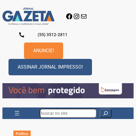
Pular
para
Facebook
Instagram
E-mail
o
conteúdo
(55) 3512-2811
ANUNCIE!
ASSINAR JORNAL IMPRESSO!
Search
Política