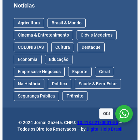
Notícias
Agricultura
Brasil & Mundo
Cinema & Entretenimento
Clóvis Medeiros
COLUNISTAS
Cultura
Destaque
Economia
Educação
Empresas e Negócios
Esporte
Geral
Na História
Política
Saúde & Bem-Estar
Segurança Pública
Trânsito
Olá!
© 2024 Jornal Gazeta. CNPJ:
10.418.021/0001-85
–
Todos os Direitos Reservados – by
Digital Help Brasil