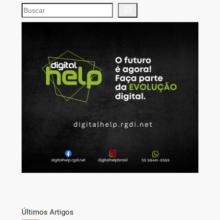
S
e
a
r
c
h
Últimos Artigos