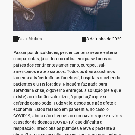
3 de junho de 2020
Paulo Madeira
Passar por dificuldades, perder conterrâneos e enterrar
compatriotas, já se tornou rotina em quase todos os
países dos continentes americano, europeu, sul-
americanos e até asiáticos. Todos os dias assistimos
lamentáveis ‘cerimônias fúnebres’, hospitais recebendo
pacientes e UTIs lotadas. Ninguém faz nada para
abrandar a crise, o governo entregou a solução (se é que
existe) ao cidadão, vale dizer, à população que se
defende como pode. Tudo vale, desde que não afete a
economia. Estou falando em pandemia, no caso, o
COVID19, ainda não cheguei ao coronavírus que é o vírus
causador da doença (COVID-19) que dificulta a
respiração, infecciona os pulmões e leva o paciente a
óbito. O vírus não escolhe nações, raças, ricos ou pobres,