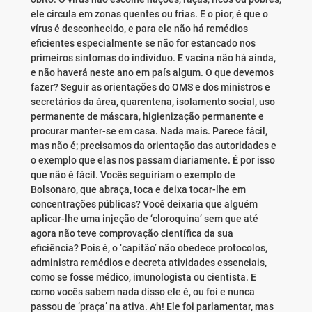
ele circula em zonas quentes ou frias. E o pior, é que o
vírus é desconhecido, e para ele não há remédios
eficientes especialmente se não for estancado nos
primeiros sintomas do indivíduo. E vacina não há ainda,
e não haverá neste ano em país algum. O que devemos
fazer? Seguir as orientações do OMS e dos ministros e
secretários da área, quarentena, isolamento social, uso
permanente de máscara, higienização permanente e
procurar manter-se em casa. Nada mais. Parece fácil,
mas não é; precisamos da orientação das autoridades e
o exemplo que elas nos passam diariamente. É por isso
que não é fácil. Vocês seguiriam o exemplo de
Bolsonaro, que abraça, toca e deixa tocar-lhe em
concentrações públicas? Você deixaria que alguém
aplicar-lhe uma injeção de ‘cloroquina’ sem que até
agora não teve comprovação científica da sua
eficiência? Pois é, o ‘capitão’ não obedece protocolos,
administra remédios e decreta atividades essenciais,
como se fosse médico, imunologista ou cientista. E
como vocês sabem nada disso ele é, ou foi e nunca
passou de ‘praça’ na ativa. Ah! Ele foi parlamentar, mas