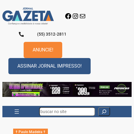
Pular
para
Facebook
Instagram
E-mail
o
conteúdo
(55) 3512-2811
ANUNCIE!
ASSINAR JORNAL IMPRESSO!
Search
† Paulo Madeira †