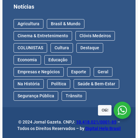
Notícias
Agricultura
Brasil & Mundo
Cinema & Entretenimento
Clóvis Medeiros
COLUNISTAS
Cultura
Destaque
Economia
Educação
Empresas e Negócios
Esporte
Geral
Na História
Política
Saúde & Bem-Estar
Segurança Pública
Trânsito
Olá!
© 2024 Jornal Gazeta. CNPJ:
10.418.021/0001-85
–
Todos os Direitos Reservados – by
Digital Help Brasil