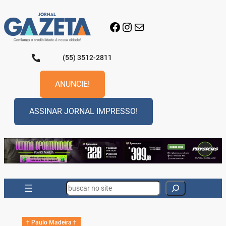
Pular
para
Facebook
Instagram
E-mail
o
conteúdo
(55) 3512-2811
ANUNCIE!
ASSINAR JORNAL IMPRESSO!
Search
† Paulo Madeira †