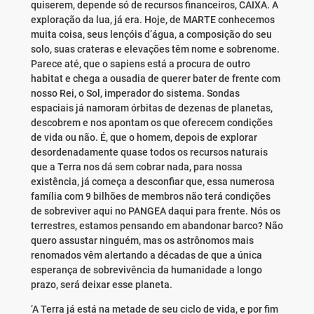
quiserem, depende só de recursos financeiros, CAIXA. A
exploração da lua, já era. Hoje, de MARTE conhecemos
muita coisa, seus lençóis d’água, a composição do seu
solo, suas crateras e elevações têm nome e sobrenome.
Parece até, que o sapiens está a procura de outro
habitat e chega a ousadia de querer bater de frente com
nosso Rei, o Sol, imperador do sistema. Sondas
espaciais já namoram órbitas de dezenas de planetas,
descobrem e nos apontam os que oferecem condições
de vida ou não. É, que o homem, depois de explorar
desordenadamente quase todos os recursos naturais
que a Terra nos dá sem cobrar nada, para nossa
existência, já começa a desconfiar que, essa numerosa
família com 9 bilhões de membros não terá condições
de sobreviver aqui no PANGEA daqui para frente. Nós os
terrestres, estamos pensando em abandonar barco? Não
quero assustar ninguém, mas os astrônomos mais
renomados vêm alertando a décadas de que a única
esperança de sobrevivência da humanidade a longo
prazo, será deixar esse planeta.
‘A Terra já está na metade de seu ciclo de vida, e por fim