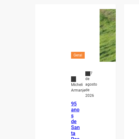
Geral
7
de
agosto
Micheli
de
Armanje
2026
95
ano
s
de
San
ta