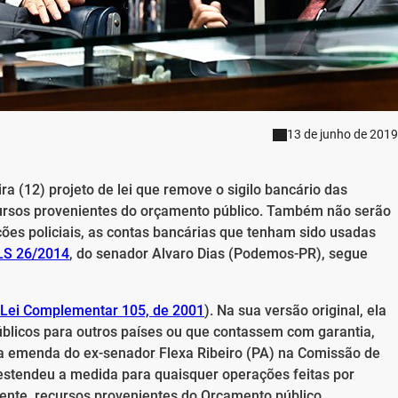
13 de junho de 2019
a (12) projeto de lei que remove o sigilo bancário das
ursos provenientes do orçamento público. Também não serão
ções policiais, as contas bancárias que tenham sido usadas
S 26/2014
, do senador Alvaro Dias (Podemos-PR), segue
Lei Complementar 105, de 2001
). Na sua versão original, ela
blicos para outros países ou que contassem com garantia,
Uma emenda do ex-senador Flexa Ribeiro (PA) na Comissão de
 estendeu a medida para quaisquer operações feitas por
mente, recursos provenientes do Orçamento público.