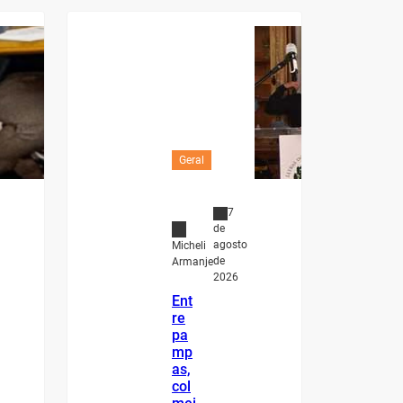
Geral
7
de
agosto
Micheli
de
Armanje
2026
Ent
re
pa
mp
as,
col