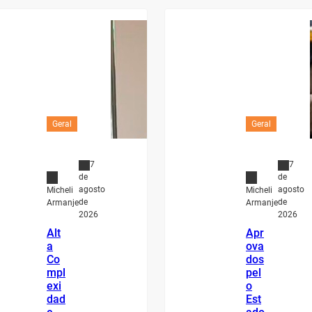
Geral
Geral
7
7
de
de
agosto
agosto
Micheli
Micheli
de
de
Armanje
Armanje
2026
2026
Alt
Apr
a
ova
Co
dos
mpl
pel
exi
o
dad
Est