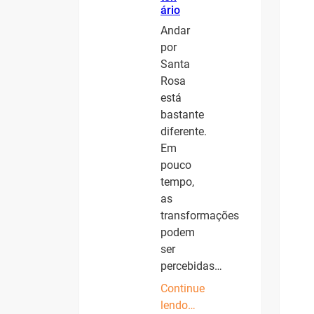
ário
Andar
por
Santa
Rosa
está
bastante
diferente.
Em
pouco
tempo,
as
transformações
podem
ser
percebidas…
Continue
lendo…