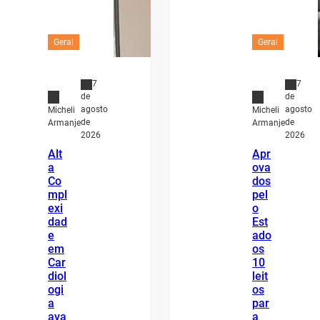
Geral
Geral
7
7
de
de
agosto
agosto
Micheli
Micheli
de
de
Armanje
Armanje
2026
2026
Alt
Apr
a
ova
Co
dos
mpl
pel
exi
o
dad
Est
e
ado
em
os
Car
10
diol
leit
ogi
os
a
par
ava
a