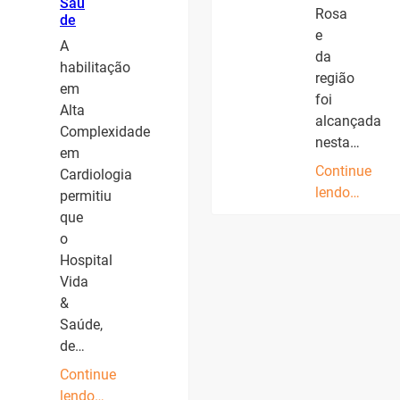
Saú
Rosa
de
e
A
da
habilitação
região
em
foi
Alta
alcançada
Complexidade
nesta…
em
Continue
Cardiologia
lendo…
permitiu
que
o
Hospital
Vida
&
Saúde,
de…
Continue
lendo…