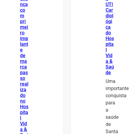
nça
UTI
co
Car
m
diol
pri
ógi
mei
ca
ro
do
imp
Hos
lant
pita
e
l
de
Vid
ma
a &
rca
Saú
pas
de
so
Uma
real
importante
iza
do
conquista
no
para
Hos
a
pita
saúde
l
Vid
de
a &
Santa