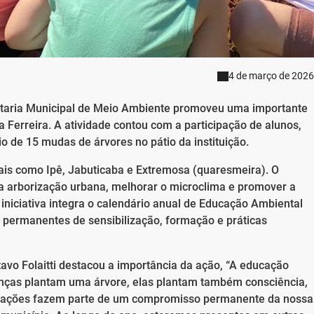
4 de março de 2026
retaria Municipal de Meio Ambiente promoveu uma importante
Ferreira. A atividade contou com a participação de alunos,
io de 15 mudas de árvores no pátio da instituição.
ais como Ipê, Jabuticaba e Extremosa (quaresmeira). O
 da arborização urbana, melhorar o microclima e promover a
 iniciativa integra o calendário anual de Educação Ambiental
s permanentes de sensibilização, formação e práticas
avo Folaitti destacou a importância da ação, “A educação
anças plantam uma árvore, elas plantam também consciência,
as ações fazem parte de um compromisso permanente da nossa