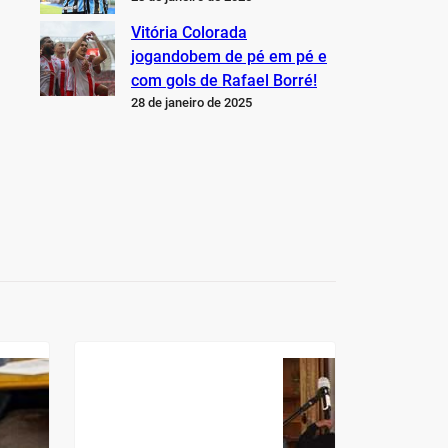
Vitória Colorada
jogandobem de pé em pé e
com gols de Rafael Borré!
28 de janeiro de 2025