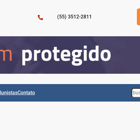
(55) 3512-2811
Sea
lunistas
Contato