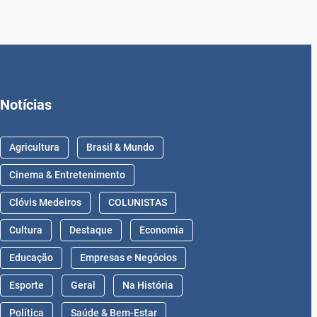
Notícias
Agricultura
Brasil & Mundo
Cinema & Entretenimento
Clóvis Medeiros
COLUNISTAS
Cultura
Destaque
Economia
Educação
Empresas e Negócios
Esporte
Geral
Na História
Política
Saúde & Bem-Estar