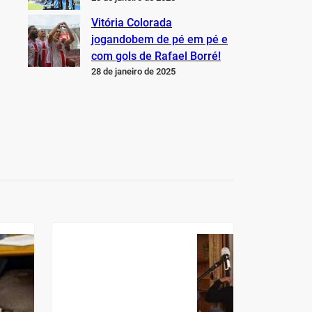
Vitória Colorada
jogandobem de pé em pé e
com gols de Rafael Borré!
28 de janeiro de 2025