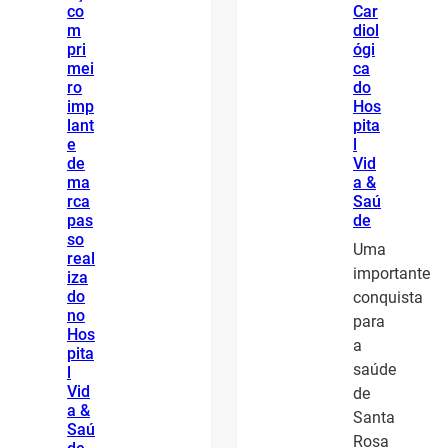
co
Car
m
diol
pri
ógi
mei
ca
ro
do
imp
Hos
lant
pita
e
l
de
Vid
ma
a &
rca
Saú
pas
de
so
Uma
real
importante
iza
do
conquista
no
para
Hos
a
pita
saúde
l
Vid
de
a &
Santa
Saú
Rosa