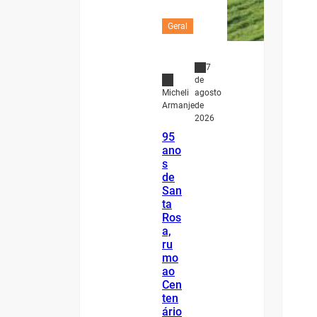
Geral
7
de
agosto
Micheli
de
Armanje
2026
95
ano
s
de
San
ta
Ros
a,
ru
mo
ao
Cen
ten
ário