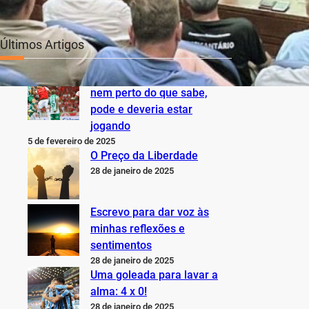
Últimos Artigos
O Inter não está jogando
nem perto do que sabe,
pode e deveria estar
jogando
5 de fevereiro de 2025
O Preço da Liberdade
28 de janeiro de 2025
Escrevo para dar voz às
minhas reflexões e
sentimentos
28 de janeiro de 2025
Uma goleada para lavar a
alma: 4 x 0!
28 de janeiro de 2025