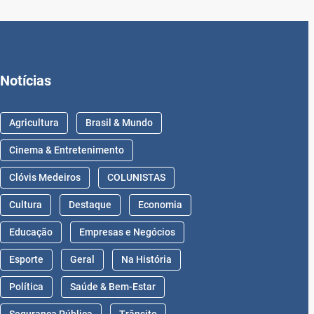
Notícias
Agricultura
Brasil & Mundo
Cinema & Entretenimento
Clóvis Medeiros
COLUNISTAS
Cultura
Destaque
Economia
Educação
Empresas e Negócios
Esporte
Geral
Na História
Política
Saúde & Bem-Estar