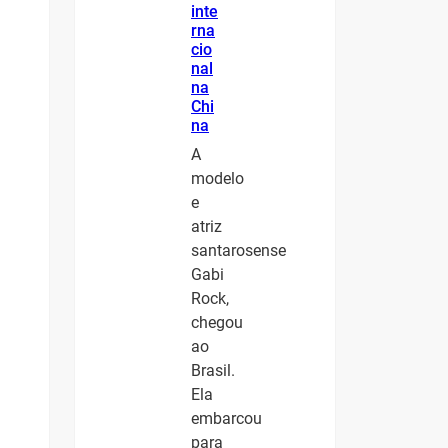
inte
rna
cio
nal
na
Chi
na
A
modelo
e
atriz
santarosense
Gabi
Rock,
chegou
ao
Brasil.
Ela
embarcou
para