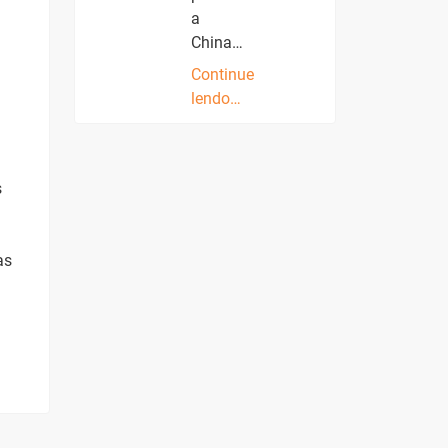
a
China…
Continue
lendo…
s
as