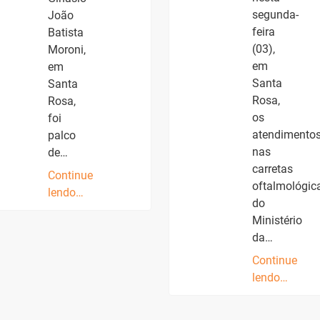
segunda-
João
feira
Batista
(03),
Moroni,
em
em
Santa
Santa
Rosa,
Rosa,
os
foi
atendimento
palco
nas
de…
carretas
Continue
oftalmológic
lendo…
do
Ministério
da…
Continue
lendo…