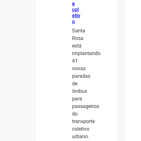
e
col
etiv
o
Santa
Rosa
está
implantando
41
novas
paradas
de
ônibus
para
passageiros
do
transporte
coletivo
urbano.