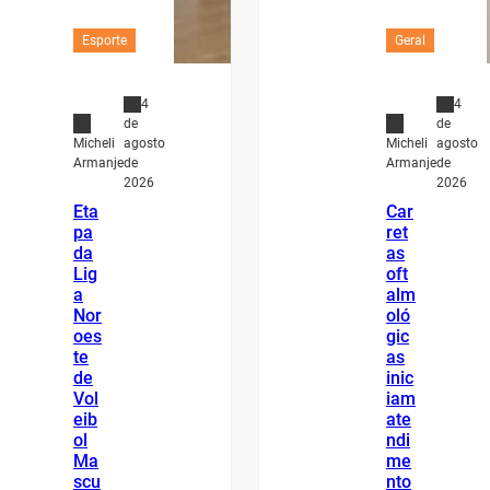
Esporte
Geral
4
4
de
de
agosto
agosto
Micheli
Micheli
de
de
Armanje
Armanje
2026
2026
Eta
Car
pa
ret
da
as
Lig
oft
a
alm
Nor
oló
oes
gic
te
as
de
inic
Vol
iam
eib
ate
ol
ndi
Ma
me
scu
nto