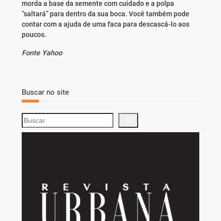
morda a base da semente com cuidado e a polpa
“saltará” para dentro da sua boca. Você também pode
contar com a ajuda de uma faca para descascá-lo aos
poucos.
Fonte Yahoo
Buscar no site
S
e
a
r
c
h