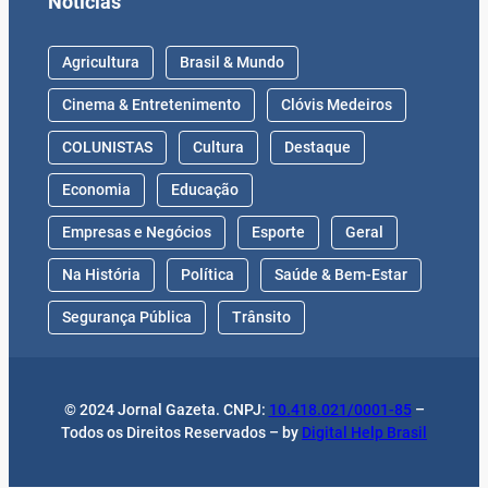
Notícias
Agricultura
Brasil & Mundo
Cinema & Entretenimento
Clóvis Medeiros
COLUNISTAS
Cultura
Destaque
Economia
Educação
Empresas e Negócios
Esporte
Geral
Na História
Política
Saúde & Bem-Estar
Segurança Pública
Trânsito
© 2024 Jornal Gazeta. CNPJ:
10.418.021/0001-85
–
Todos os Direitos Reservados – by
Digital Help Brasil