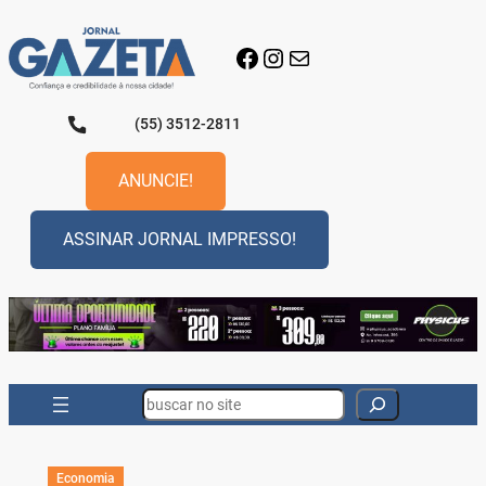
Pular
para
Facebook
Instagram
E-mail
o
conteúdo
(55) 3512-2811
ANUNCIE!
ASSINAR JORNAL IMPRESSO!
Search
Economia