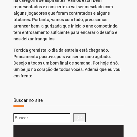
na categoria de aspirantes. Vamos estar bem
representados e com certeza vai ser mesclado com
alguns jogadores que foram contratados e alguns
titulares. Portanto, vamos com tudo, precisamos
arrancar bem, a gurizada que inicia o ano competindo,
tem entrosamento suficiente para encarar o desafio e
nos deixar tranquilos.
Torcida gremista, o dia da estreia está chegando.
Pensamento positivo, pois vai ser um ano agitado.
Desejo a todos um bom final de semana. Por hoje é só,
um beijo no coração de todos vocês. Ademã que eu vou
em frente.
Buscar no site
S
e
a
r