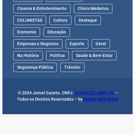
Cinema & Entretenimento
Clóvis Medeiros
COLUNISTAS
Cultura
Destaque
Economia
Educação
Empresas e Negócios
Esporte
Geral
Na História
Política
Saúde & Bem-Estar
Segurança Pública
Trânsito
© 2024 Jornal Gazeta. CNPJ:
10.418.021/0001-85
–
Todos os Direitos Reservados – by
Digital Help Brasil