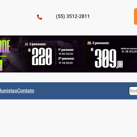
(55) 3512-2811
Sea
lunistas
Contato