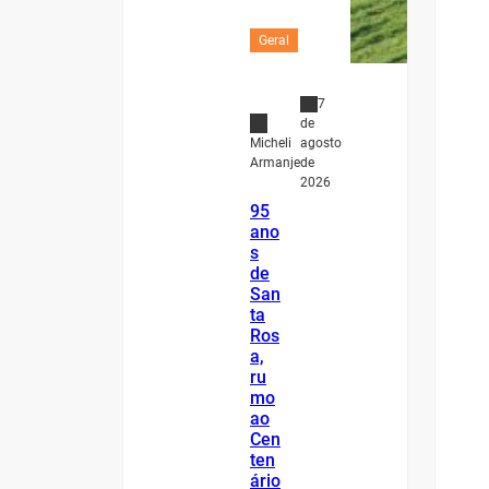
Geral
7
de
agosto
Micheli
de
Armanje
2026
95
ano
s
de
San
ta
Ros
a,
ru
mo
ao
Cen
ten
ário