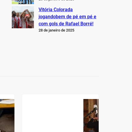
Vitória Colorada
jogandobem de pé em pé e
com gols de Rafael Borré!
28 de janeiro de 2025