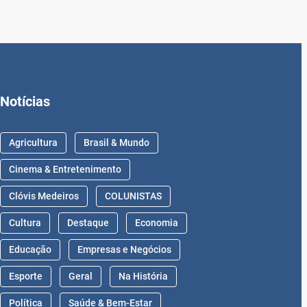
Notícias
Agricultura
Brasil & Mundo
Cinema & Entretenimento
Clóvis Medeiros
COLUNISTAS
Cultura
Destaque
Economia
Educação
Empresas e Negócios
Esporte
Geral
Na História
Política
Saúde & Bem-Estar