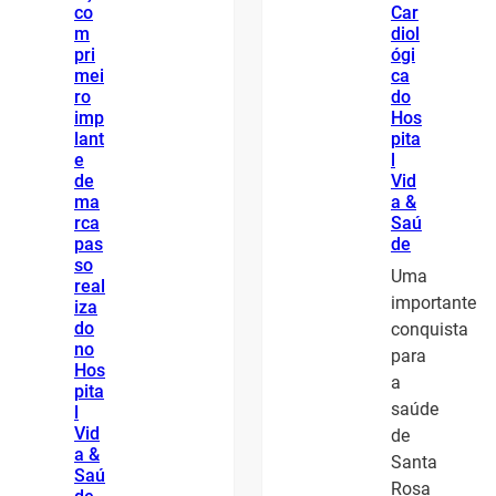
co
Car
m
diol
pri
ógi
mei
ca
ro
do
imp
Hos
lant
pita
e
l
de
Vid
ma
a &
rca
Saú
pas
de
so
Uma
real
importante
iza
do
conquista
no
para
Hos
a
pita
saúde
l
Vid
de
a &
Santa
Saú
Rosa