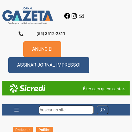
Pular
para
Facebook
Instagram
E-mail
o
conteúdo
(55) 3512-2811
ANUNCIE!
ASSINAR JORNAL IMPRESSO!
Search
Destaque
Política