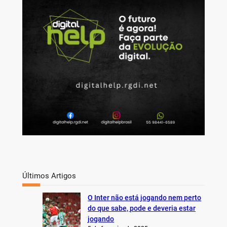
c
h
Últimos Artigos
O Inter não está jogando nem perto
do que sabe, pode e deveria estar
jogando