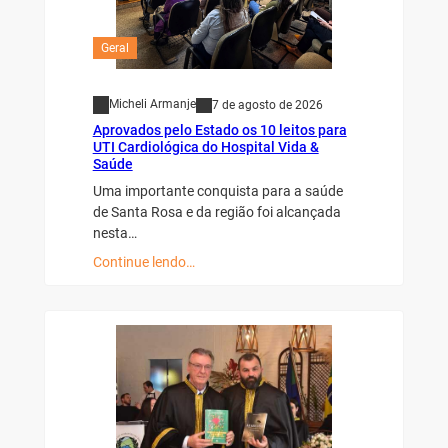
Geral
Micheli Armanje
7 de agosto de 2026
Aprovados pelo Estado os 10 leitos para
UTI Cardiológica do Hospital Vida &
Saúde
Uma importante conquista para a saúde
de Santa Rosa e da região foi alcançada
nesta…
Continue lendo…