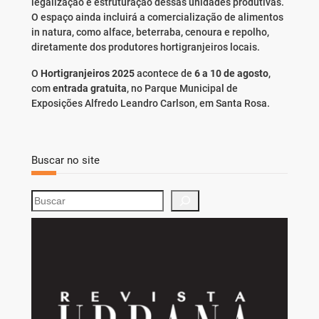
legalização e estruturação dessas unidades produtivas.
O espaço ainda incluirá a comercialização de alimentos
in natura, como alface, beterraba, cenoura e repolho,
diretamente dos produtores hortigranjeiros locais.
O
Hortigranjeiros 2025
acontece de
6 a 10 de agosto
,
com
entrada gratuita
, no Parque Municipal de
Exposições Alfredo Leandro Carlson, em Santa Rosa.
Buscar no site
S
e
a
r
c
h