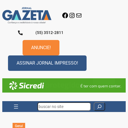
Pular
para
Facebook
Instagram
E-mail
o
conteúdo
(55) 3512-2811
ANUNCIE!
ASSINAR JORNAL IMPRESSO!
Search
Geral