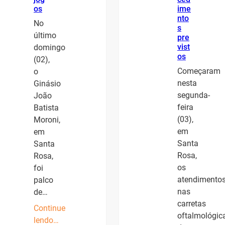
os
ime
nto
No
s
último
pre
vist
domingo
os
(02),
Começaram
o
nesta
Ginásio
segunda-
João
feira
Batista
(03),
Moroni,
em
em
Santa
Santa
Rosa,
Rosa,
os
foi
atendimento
palco
nas
de…
carretas
Continue
oftalmológic
lendo…