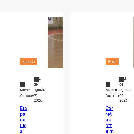
Esporte
Geral
4
4
de
de
agosto
agosto
Micheli
Micheli
de
de
Armanje
Armanje
2026
2026
Eta
Car
pa
ret
da
as
Lig
oft
a
alm