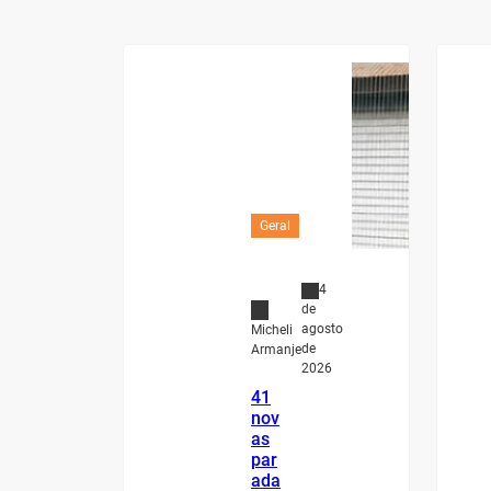
Geral
4
de
agosto
Micheli
de
Armanje
2026
41
nov
as
par
ada