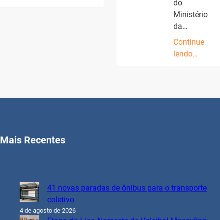
do
Ministério
da…
Continue
lendo…
Mais Recentes
41 novas paradas de ônibus para o transporte
coletivo
4 de agosto de 2026