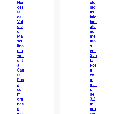
Nor
oló
oes
gic
te
as
de
inic
Vol
iam
eib
ate
ol
ndi
Ma
me
scu
nto
lino
s
mo
em
vim
San
ent
ta
a
Ros
San
a
ta
co
Ros
m
a
mai
co
s
m
de
gra
3,2
nde
mil
s
pro
jog
ced