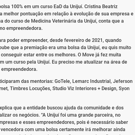
lsa 100% em um curso EaD da Unijuí. Cristina Beatriz
e a melhor pontuação em relação à evolução de sua empresa e
sa do curso de Medicina Veterinária da Unijuí, conta que a
como empreendedora.
 para poder empreender, desde fevereiro de 2021, quando
oube que a premiação era uma bolsa da Unijuí, eu quis muito
ara conseguir estar entre os melhores. O Move já fez muita
m um curso pela Unijuí. Eu preciso me atualizar na área de
 a empreendedora.
iciparam das mentorias: GoTele, Lemarc Industrial, Jeferson
et, Timbres Locuções, Studio Viz Interiores + Design, Syon
explica que a entidade buscou ajuda da comunidade e dos
izar os negócios. “A Unijuí foi uma grande parceira, no
mpresas e esses empreendedores, pois é necessário saber
 vencedora com uma bolsa certamente irá melhorar ainda