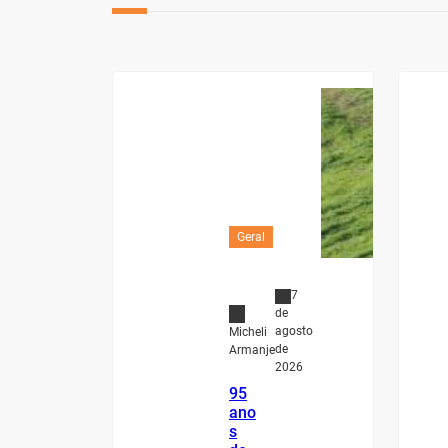
Geral
7
de
agosto
Micheli
de
Armanje
2026
95
ano
s