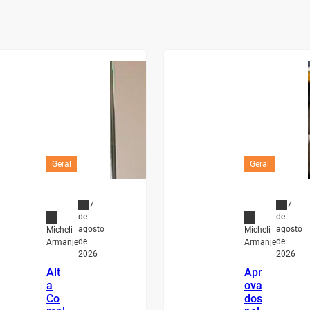
Geral
Geral
7
7
de
de
agosto
agosto
Micheli
Micheli
de
de
Armanje
Armanje
2026
2026
Alt
Apr
a
ova
Co
dos