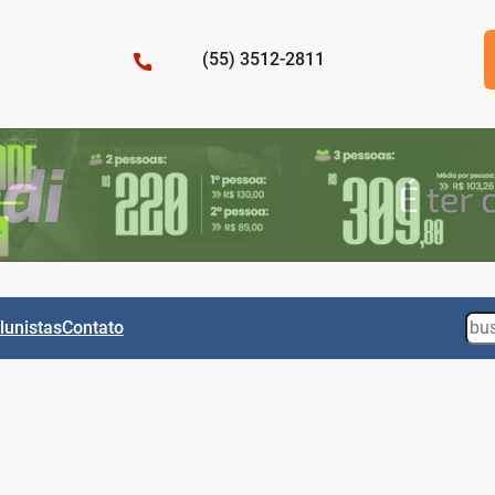
(55) 3512-2811
Sea
lunistas
Contato