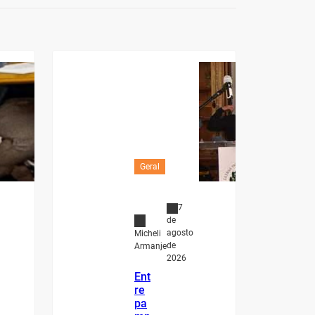
Geral
7
de
agosto
Micheli
de
Armanje
2026
Ent
re
pa