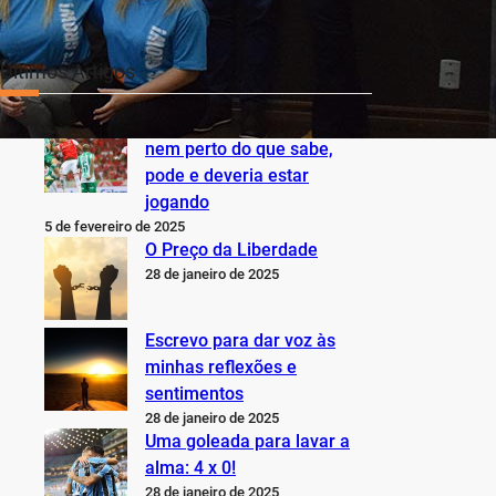
Últimos Artigos
O Inter não está jogando
nem perto do que sabe,
pode e deveria estar
jogando
5 de fevereiro de 2025
O Preço da Liberdade
28 de janeiro de 2025
Escrevo para dar voz às
minhas reflexões e
sentimentos
28 de janeiro de 2025
Uma goleada para lavar a
alma: 4 x 0!
28 de janeiro de 2025