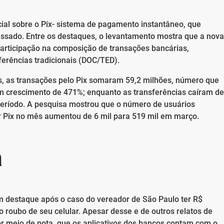
ial sobre o Pix- sistema de pagamento instantâneo, que
ssado. Entre os destaques, o levantamento mostra que a nova
participação na composição de transações bancárias,
erências tradicionais (DOC/TED).
, as transações pelo Pix somaram 59,2 milhões, número que
m crescimento de 471%; enquanto as transferências caíram de
eríodo. A pesquisa mostrou que o número de usuários
 Pix no mês aumentou de 6 mil para 519 mil em março.
a
am destaque após o caso do vereador de São Paulo ter R$
o roubo de seu celular. Apesar desse e de outros relatos de
r meio de nota, que os aplicativos dos bancos contam com o