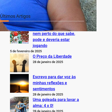
Últimos Artigos
O Inter não está jogando
nem perto do que sabe,
pode e deveria estar
jogando
5 de fevereiro de 2025
O Preço da Liberdade
28 de janeiro de 2025
Escrevo para dar voz às
minhas reflexões e
sentimentos
28 de janeiro de 2025
Uma goleada para lavar a
alma: 4 x 0!
28 de janeiro de 2025