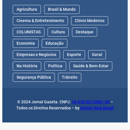
Agricultura
Brasil & Mundo
Cinema & Entretenimento
Clóvis Medeiros
COLUNISTAS
Cultura
Destaque
Economia
Educação
Empresas e Negócios
Esporte
Geral
Na História
Política
Saúde & Bem-Estar
Segurança Pública
Trânsito
© 2024 Jornal Gazeta. CNPJ:
10.418.021/0001-85
–
Todos os Direitos Reservados – by
Digital Help Brasil