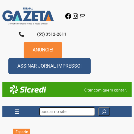
Pular
para
Facebook
Instagram
E-mail
o
conteúdo
(55) 3512-2811
ANUNCIE!
ASSINAR JORNAL IMPRESSO!
Search
Esporte