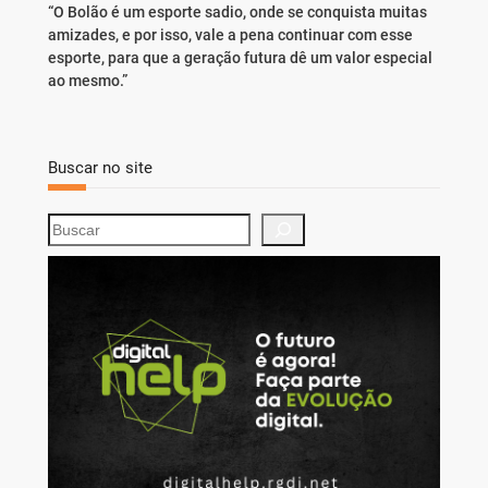
“O Bolão é um esporte sadio, onde se conquista muitas
amizades, e por isso, vale a pena continuar com esse
esporte, para que a geração futura dê um valor especial
ao mesmo.”
Buscar no site
S
e
a
r
c
h